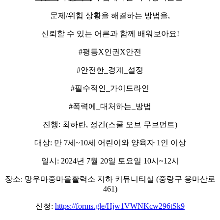
문제/위험 상황을 해결하는 방법을,
신뢰할 수 있는 어른과 함께 배워보아요!
​#평등X인권X안전
#안전한_경계_설정
#필수적인_가이드라인
#폭력에_대처하는_방법
​​진행: 최하란, 정건(스쿨 오브 무브먼트)
​대상: 만 7세~10세 어린이와 양육자 1인 이상
​일시: 2024년 7월 20일 토요일 10시~12시​
장소: 망우마중마을활력소 지하 커뮤니티실 (중랑구 용마산로
461)
​신청:
https://forms.gle/Hjw1VWNKcw296tSk9