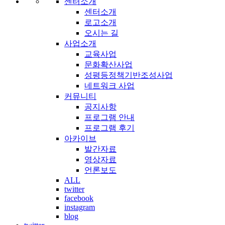
센터소개
센터소개
로고소개
오시는 길
사업소개
교육사업
문화확산사업
성평등정책기반조성사업
네트워크 사업
커뮤니티
공지사항
프로그램 안내
프로그램 후기
아카이브
발간자료
영상자료
언론보도
ALL
twitter
facebook
instagram
blog