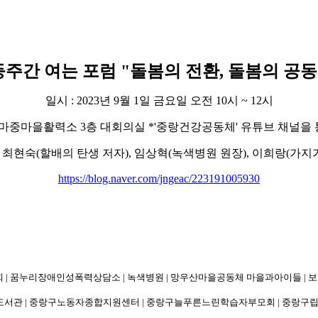
등주간 여는 포럼 "돌봄의 전환, 돌봄의 공
일시 : 2023년 9월 1일 금요일 오전 10시 ~ 12시
우마중마을활력소 3층 대회의실 *'중랑건강공동체' 유튜브 채널을
:
최현숙
(
할배의 탄생 저자
),
임상혁
(
녹색병원 원장
),
이희랑
(
가지
https://blog.naver.com/jngeac/223191005930
모회 | 꿈누리장애인성폭력상담소 | 녹색병원 | 망우산마을공동체 마을과아이들 |
도서관 | 중랑구노동자종합지원센터 | 중랑구늘푸른느린학습자부모회 | 중랑구