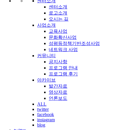
센터소개
센터소개
로고소개
오시는 길
사업소개
교육사업
문화확산사업
성평등정책기반조성사업
네트워크 사업
커뮤니티
공지사항
프로그램 안내
프로그램 후기
아카이브
발간자료
영상자료
언론보도
ALL
twitter
facebook
instagram
blog