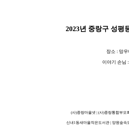
2023년 중랑구 성평
장소 : 망
이야기 손님
(사)중랑마을넷 | (사)중랑통합부
신내1동새마을작은도서관 | 양원숲속