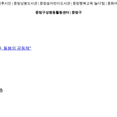
기후시민 | 중랑상봉도서관 | 중랑숲어린이도서관 | 중랑행복교육 '놀다'팀 | 중
중랑구성평등활동센터 | 중랑구
환, 돌봄의 공동체"
2층