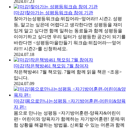
2024.07.23
[마감]찾아가는 성평등워크숍 참여 기관
찾아가는성평등워크숍:뒤집어라~엎어라!! 시즌2. 성평
등, 알고는 싶은데 어렵다고 생각한다면 성평등을 재미
있게 알고 싶다면 함께 일하는 동료들과 함께 성평등을
이야기하고 싶다면 우리 일터가 성평등한 공간이 되기를
바란다면 <성평등마을만들기 워크숍:뒤집어라~~엎어
라!!! 시즌2>를 신청하세요.
2024.07.18
[마감]작은책방461 책모임 7월 참여자
작은책방461 7월 책모임. 7월에 함께 읽을 책은 <조응>
입니다.
2024.07.09
[마감]몸으로만나는성평등 <자기방어훈련-어린이&양육
자 편>
몸으로 만나는 성평등 <자기방어훈련-양육자&어린이
편> 어린이와 양육자가 함께하는 자기방어훈련! 문제/위
험 상황을 해결하는 방법을, 신뢰할 수 있는 어른과 함께