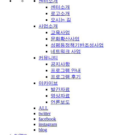
센터소개
센터소개
로고소개
오시는 길
사업소개
교육사업
문화확산사업
성평등정책기반조성사업
네트워크 사업
커뮤니티
공지사항
프로그램 안내
프로그램 후기
아카이브
발간자료
영상자료
언론보도
ALL
twitter
facebook
instagram
blog