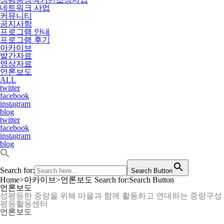
네트워크 사업
커뮤니티
공지사항
프로그램 안내
프로그램 후기
아카이브
발간자료
영상자료
언론보도
ALL
twitter
facebook
instagram
blog
twitter
facebook
instagram
blog
Search for:
Search Button
Home
>
아카이브
>
언론보도
Search for:Search Button
언론보도
성평등한 중랑을 위해 마을과 함께 활동하고 연대하는 중랑구성
평등활동센터
언론보도