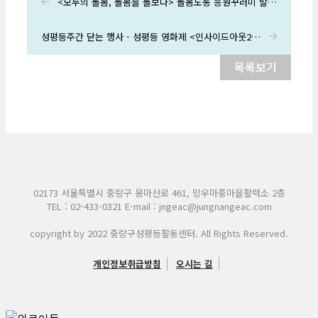
<모두의 돌봄, 돌봄을 돌보다> 돌봄노동 응원꾸러미 발송했어요!!
성평등주간 닫는 행사 - 성평등 영화제 <인사이드아웃2> 영화&시네토크 후기
목록보기
02173 서울특별시 중랑구 용마산로 461, 망우마중마을활력소 2층
TEL : 02-433-0321 E-mail : jngeac@jungnangeac.com
copyright by 2022 중랑구성평등활동센터. All Rights Reserved.
개인정보취급방침
오시는 길