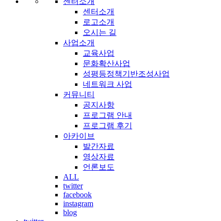
센터소개
센터소개
로고소개
오시는 길
사업소개
교육사업
문화확산사업
성평등정책기반조성사업
네트워크 사업
커뮤니티
공지사항
프로그램 안내
프로그램 후기
아카이브
발간자료
영상자료
언론보도
ALL
twitter
facebook
instagram
blog