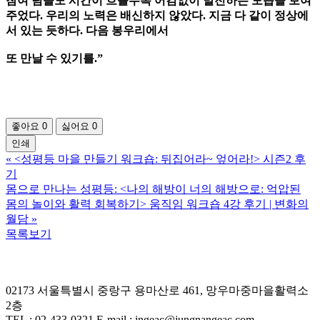
참여 팀들도 시간이 흐를수록 어김없이 발전하는 모습을 보여
주었다. 우리의 노력은 배신하지 않았다. 지금 다 같이 정상에
서 있는 듯하다. 다음 봉우리에서
또 만날 수 있기를.”
좋아요
0
싫어요
0
인쇄
«
<성평등 마을 만들기 워크숍: 뒤집어라~ 엎어라!> 시즌2 후
기
몸으로 만나는 성평등: <나의 해방이 너의 해방으로: 억압된
몸의 놀이와 활력 회복하기> 움직임 워크숍 4강 후기 | 변화의
월담
»
목록보기
02173 서울특별시 중랑구 용마산로 461, 망우마중마을활력소
2층
TEL : 02-433-0321 E-mail : jngeac@jungnangeac.com