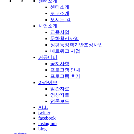
센터소개
센터소개
로고소개
오시는 길
사업소개
교육사업
문화확산사업
성평등정책기반조성사업
네트워크 사업
커뮤니티
공지사항
프로그램 안내
프로그램 후기
아카이브
발간자료
영상자료
언론보도
ALL
twitter
facebook
instagram
blog