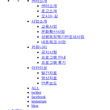
센터소개
센터소개
로고소개
오시는 길
사업소개
교육사업
문화확산사업
성평등정책기반조성사업
네트워크 사업
커뮤니티
공지사항
프로그램 안내
프로그램 후기
아카이브
발간자료
영상자료
언론보도
ALL
twitter
facebook
instagram
blog