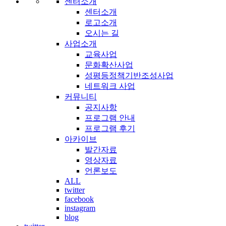
센터소개
센터소개
로고소개
오시는 길
사업소개
교육사업
문화확산사업
성평등정책기반조성사업
네트워크 사업
커뮤니티
공지사항
프로그램 안내
프로그램 후기
아카이브
발간자료
영상자료
언론보도
ALL
twitter
facebook
instagram
blog