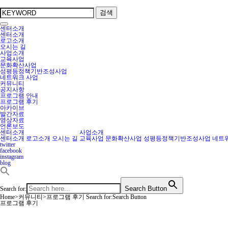
검색
센터소개
센터소개
로고소개
오시는 길
사업소개
교육사업
문화확산사업
성평등정책기반조성사업
네트워크 사업
커뮤니티
공지사항
프로그램 안내
프로그램 후기
아카이브
발간자료
영상자료
언론보도
센터소개
사업소개
센터소개
로고소개
오시는 길
교육사업
문화확산사업
성평등정책기반조성사업
네트
twitter
facebook
instagram
blog
Search Button
Search for:
Home
>
커뮤니티
>
프로그램 후기
Search for:Search Button
프로그램 후기
성평등한 중랑을 위해 마을과 함께 활동하고 연대하는 중랑구성평등활동센터
프로그램 후기