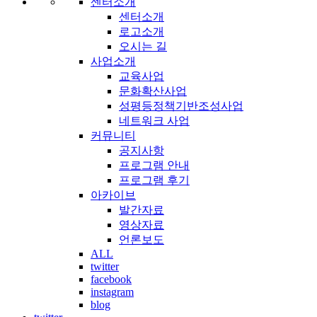
센터소개
센터소개
로고소개
오시는 길
사업소개
교육사업
문화확산사업
성평등정책기반조성사업
네트워크 사업
커뮤니티
공지사항
프로그램 안내
프로그램 후기
아카이브
발간자료
영상자료
언론보도
ALL
twitter
facebook
instagram
blog