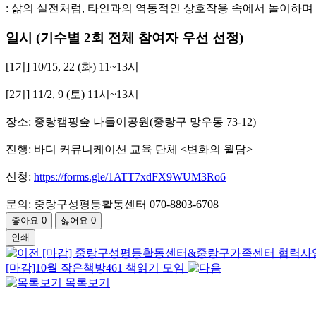
: 삶의 실전처럼, 타인과의 역동적인 상호작용 속에서 놀이하며
일시 (기수별 2회 전체 참여자 우선 선정)
[1기] 10/15, 22 (화) 11~13시
[2기] 11/2, 9 (토) 11시~13시
장소: 중랑캠핑숲 나들이공원(중랑구 망우동 73-12)
진행: 바디 커뮤니케이션 교육 단체 <변화의 월담>
신청:
https://forms.gle/1ATT7xdFX9WUM3Ro6
문의: 중랑구성평등활동센터 070-8803-6708
좋아요
0
싫어요
0
인쇄
[마감] 중랑구성평등활동센터&중랑구가족센터 협력사업 <
[마감]10월 작은책방461 책읽기 모임
목록보기