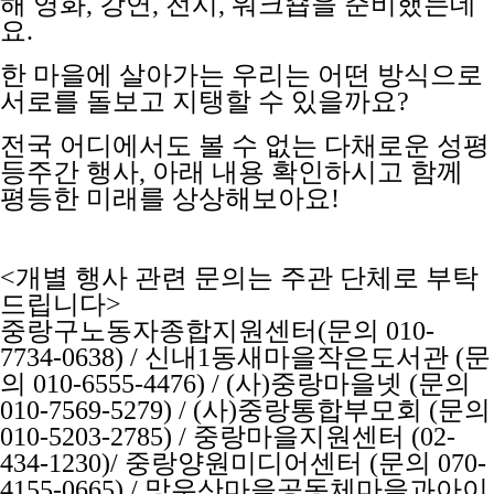
해 영화, 강연, 전시, 워크숍을 준비했는데
요.
한 마을에 살아가는 우리는 어떤 방식으로
서로를 돌보고 지탱할 수 있을까요?
전국 어디에서도 볼 수 없는 다채로운 성평
등주간 행사, 아래 내용 확인하시고 함께
평등한 미래를 상상해보아요!
<개별 행사 관련 문의는 주관 단체로 부탁
드립니다>
중랑구노동자종합지원센터(문의 010-
7734-0638) / 신내1동새마을작은도서관 (문
의 010-6555-4476) / (사)중랑마을넷 (문의
010-7569-5279) / (사)중랑통합부모회 (문의
010-5203-2785) / 중랑마을지원센터 (02-
434-1230)/ 중랑양원미디어센터 (문의 070-
4155-0665) / 망우산마을공동체마을과아이