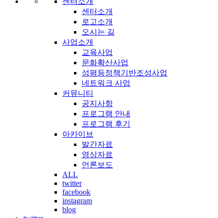
센터소개
센터소개
로고소개
오시는 길
사업소개
교육사업
문화확산사업
성평등정책기반조성사업
네트워크 사업
커뮤니티
공지사항
프로그램 안내
프로그램 후기
아카이브
발간자료
영상자료
언론보도
ALL
twitter
facebook
instagram
blog