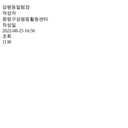
성평등알림장
작성자
중랑구성평등활동센터
작성일
2022-08-25 16:50
조회
1138
4-1
4-2
4-4
4-3
4-5