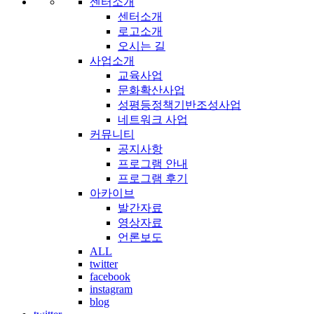
센터소개
센터소개
로고소개
오시는 길
사업소개
교육사업
문화확산사업
성평등정책기반조성사업
네트워크 사업
커뮤니티
공지사항
프로그램 안내
프로그램 후기
아카이브
발간자료
영상자료
언론보도
ALL
twitter
facebook
instagram
blog