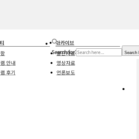
티
아카이브
Search for:
사항
발간자료
Search 
램 안내
영상자료
램 후기
언론보도