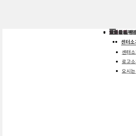
센터소개
센터소개
로고소개
오시는 길
사업소개
교육사업
문화확산사
성평등정책
네트워크 사
커뮤니티
공지사항
프로그램 안
프로그램 후
아카이브
발간자료
영상자료
언론보도
센터소
센터소
로고소
오시는