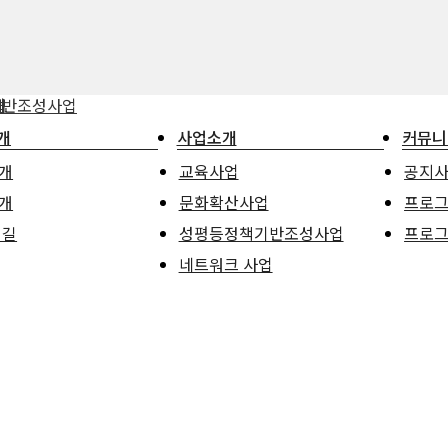
업
기반조성사업
업
내
기
개
사업소개
커뮤니
개
성평등한 중랑을 위해 마을과 함께 활동하고 연대하는 중랑구성평등활동센터
교육사업
공지
공지사항
개
문화확산사업
프로그
 길
성평등정책기반조성사업
프로그
네트워크 사업