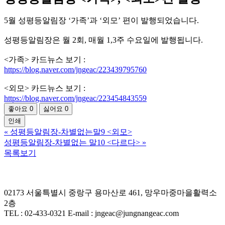
5월 성평등알림장 ‘가족’과 ‘외모’ 편이 발행되었습니다.
성평등알림장은 월 2회, 매월 1,3주 수요일에 발행됩니다.
<가족> 카드뉴스 보기 :
https://blog.naver.com/jngeac/223439795760
<외모> 카드뉴스 보기 :
https://blog.naver.com/jngeac/223454843559
좋아요
0
싫어요
0
인쇄
«
성평등알림장-차별없는말9 <외모>
성평등알림장-차별없는 말10 <다르다>
»
목록보기
02173 서울특별시 중랑구 용마산로 461, 망우마중마을활력소
2층
TEL : 02-433-0321 E-mail : jngeac@jungnangeac.com