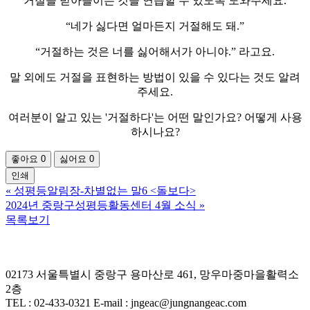
거절을 받아들이는 것을 연습할 수 있도록 도와주세요.
“네가 싫다면 얼마든지 거절해도 돼.”
“거절하는 것은 너를 싫어해서가 아니야.” 라고요.
말 외에도 거절을 표현하는 방법이 있을 수 있다는 것도 알려
주세요.
여러분이 알고 있는 '거절하다'는 어떤 말인가요? 어떻게 사용
하시나요?
좋아요
0
싫어요
0
인쇄
«
성평등알림장-차별없는 말6 <돌보다>
2024년 중랑구성평등활동센터 4월 소식
»
목록보기
02173 서울특별시 중랑구 용마산로 461, 망우마중마을활력소
2층
TEL : 02-433-0321 E-mail : jngeac@jungnangeac.com