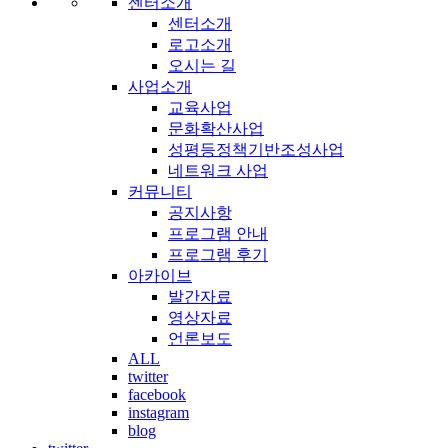
센터소개
센터소개
로고소개
오시는 길
사업소개
교육사업
문화확산사업
성평등정책기반조성사업
네트워크 사업
커뮤니티
공지사항
프로그램 안내
프로그램 후기
아카이브
발간자료
영상자료
언론보도
ALL
twitter
facebook
instagram
blog