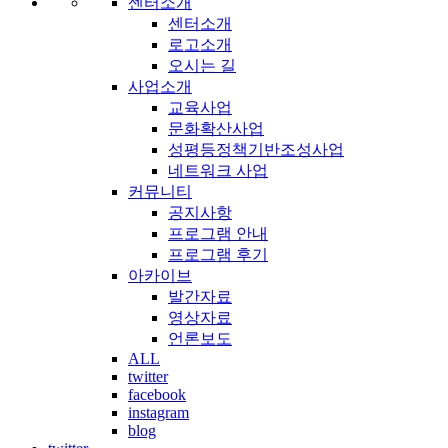
센터소개
센터소개
로고소개
오시는 길
사업소개
교육사업
문화확산사업
성평등정책기반조성사업
네트워크 사업
커뮤니티
공지사항
프로그램 안내
프로그램 후기
아카이브
발간자료
영상자료
언론보도
ALL
twitter
facebook
instagram
blog