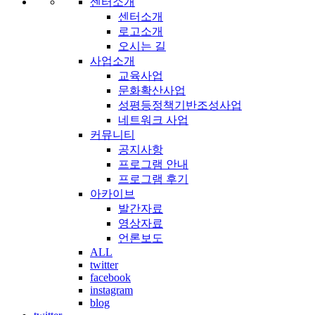
센터소개
센터소개
로고소개
오시는 길
사업소개
교육사업
문화확산사업
성평등정책기반조성사업
네트워크 사업
커뮤니티
공지사항
프로그램 안내
프로그램 후기
아카이브
발간자료
영상자료
언론보도
ALL
twitter
facebook
instagram
blog